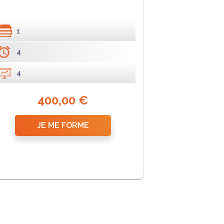
1
4
4
400,00 €
JE ME FORME