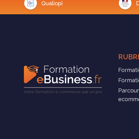
Qualiopi
D
RUBR
Formati
Format
Parcour
ecomm