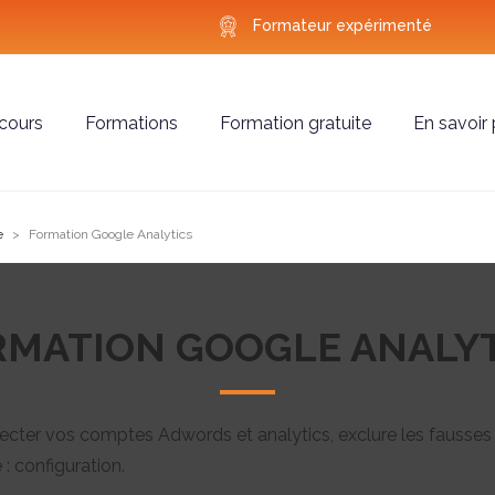
Formateur expérimenté
cours
Formations
Formation gratuite
En savoir 
e
Formation Google Analytics
RMATION GOOGLE ANALYT
ter vos comptes Adwords et analytics, exclure les fausses sou
 : configuration.