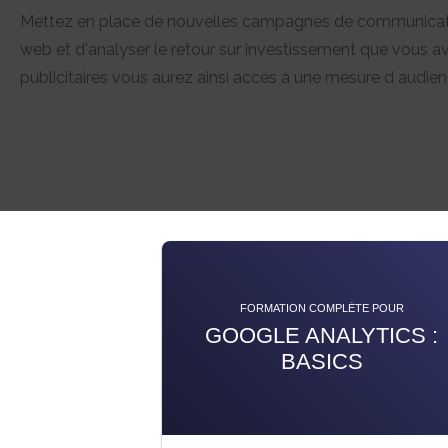
Mettez en place de nouvelles campagnes de communicatio
web et d'analyser le retour sur investissement que vous a
publicitaires vous aurez ainsi accès à une mesure d audien
FORMATION COMPLÈTE POUR
GOOGLE ANALYTICS :
BASICS