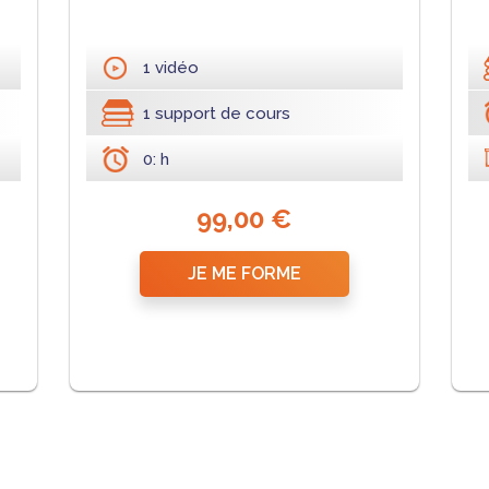
1 vidéo
1 support de cours
0: h
99,00 €
JE ME FORME