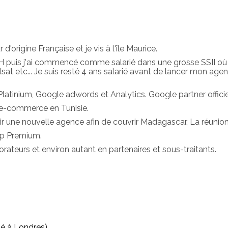
d'origine Française et je vis à l'île Maurice.
TECH puis j'ai commencé comme salarié dans une grosse SSII o
 etc... Je suis resté 4 ans salarié avant de lancer mon ag
latinium, Google adwords et Analytics. Google partner officie
 e-commerce en Tunisie.
r une nouvelle agence afin de couvrir Madagascar, La réunion e
op Premium.
orateurs et environ autant en partenaires et sous-traitants.
sé à Londres)