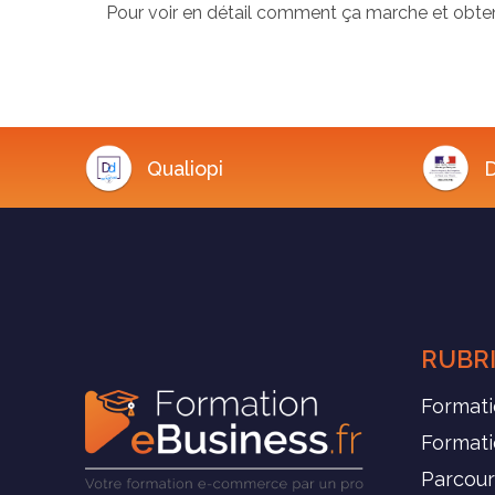
Pour voir en détail comment ça marche et obteni
Qualiopi
D
RUBR
Formati
Format
Parcour